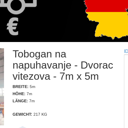
Tobogan na
I
napuhavanje - Dvorac
vitezova - 7m x 5m
BREITE:
5m
HÖHE:
7m
LÄNGE:
7m
GEWICHT:
217 KG