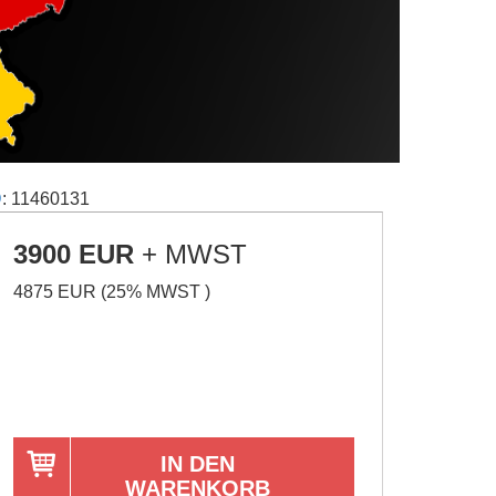
D
: 11460131
3900 EUR
+ MWST
4875 EUR (25% MWST )
IN DEN
WARENKORB