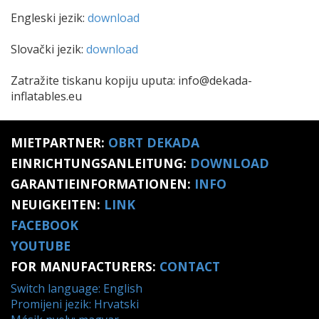
Engleski jezik:
download
Slovački jezik:
download
Zatražite tiskanu kopiju uputa: info@dekada-
inflatables.eu
MIETPARTNER:
OBRT DEKADA
EINRICHTUNGSANLEITUNG:
DOWNLOAD
GARANTIEINFORMATIONEN:
INFO
NEUIGKEITEN:
LINK
FACEBOOK
YOUTUBE
FOR MANUFACTURERS:
CONTACT
Switch language: English
Promijeni jezik: Hrvatski