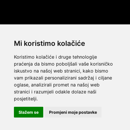
Mi koristimo kolačiće
Koristimo kolačiće i druge tehnologije
praćenja da bismo poboljšali vaše korisničko
iskustvo na našoj web stranici, kako bismo
vam prikazali personalizirani sadržaj i ciljane
oglase, analizirali promet na našoj web
stranici i razumjeli odakle dolaze naši
© 2014 Template by
w3layouts
posjetitelji.
© 2026 Dekada Inflatables
FLATICON.COM
Slažem se
Promjeni moje postavke
Dekada Inflatables j.d.o.o. - OIB: 32362477968 - IBAN:
HR8623400091111127085 - SWIFT CODE: PBZGHR2X