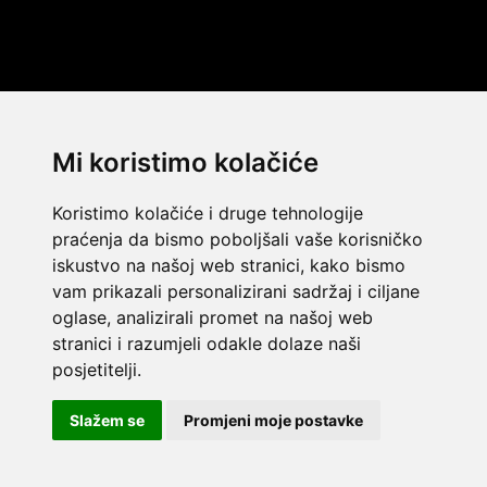
Mi koristimo kolačiće
Koristimo kolačiće i druge tehnologije
praćenja da bismo poboljšali vaše korisničko
iskustvo na našoj web stranici, kako bismo
vam prikazali personalizirani sadržaj i ciljane
oglase, analizirali promet na našoj web
stranici i razumjeli odakle dolaze naši
© 2014 Template by
w3layouts
posjetitelji.
© 2026 Dekada Inflatables
FLATICON.COM
Slažem se
Promjeni moje postavke
Dekada Inflatables j.d.o.o. - OIB: 32362477968 - IBAN:
HR8623400091111127085 - SWIFT CODE: PBZGHR2X