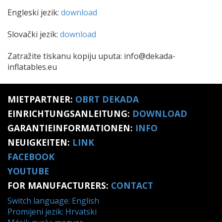
Engleski jezik:
download
Slovački jezik:
download
Zatražite tiskanu kopiju uputa: info@dekada-
inflatables.eu
MIETPARTNER:
OBRT DEKADA
EINRICHTUNGSANLEITUNG:
DOWNLOAD
GARANTIEINFORMATIONEN:
INFO
NEUIGKEITEN:
LINK
FACEBOOK
YOUTUBE
FOR MANUFACTURERS:
CONTACT
Switch language: English
Promijeni jezik: Hrvatski