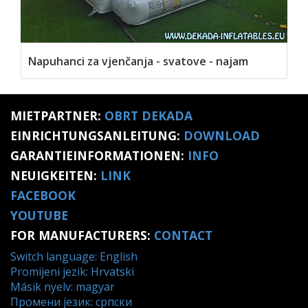
Napuhanci za vjenčanja - svatove - najam
MIETPARTNER:
OBRT DEKADA
EINRICHTUNGSANLEITUNG:
DOWNLOAD
GARANTIEINFORMATIONEN:
INFO
NEUIGKEITEN:
LINK
FACEBOOK
YOUTUBE
FOR MANUFACTURERS:
CONTACT
Switch language: English
Promijeni jezik: Hrvatski
Másik nyelv: magyar
Промени језик: српски