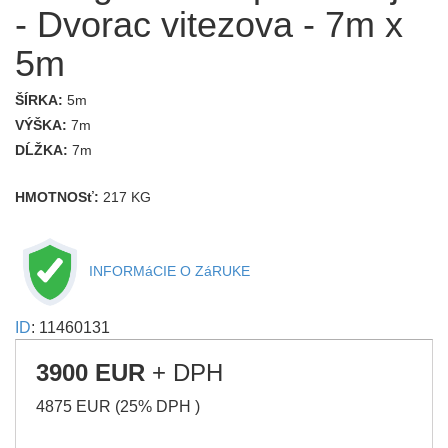
- Dvorac vitezova - 7m x
5m
ŠÍRKA:
5m
VÝŠKA:
7m
DĹŽKA:
7m
HMOTNOSť:
217 KG
INFORMáCIE O ZáRUKE
ID
: 11460131
3900 EUR
+ DPH
4875 EUR (25% DPH )