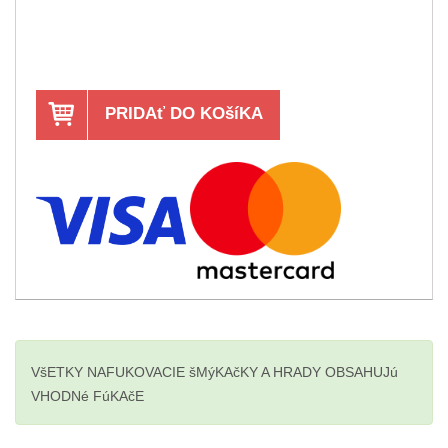
PRIDAť DO KOšíKA
VšETKY NAFUKOVACIE šMýKAčKY A HRADY OBSAHUJú
VHODNé FúKAčE