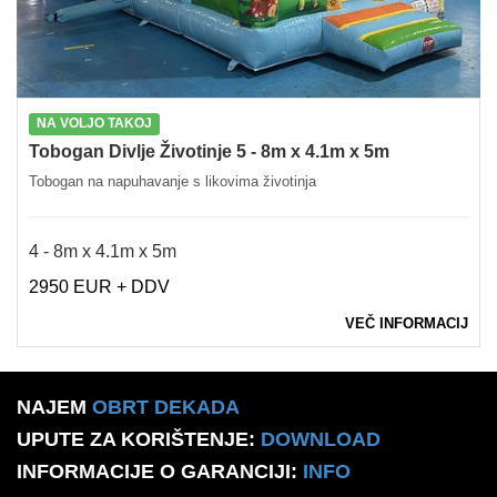
NA VOLJO TAKOJ
Tobogan Divlje Životinje 5 - 8m x 4.1m x 5m
Tobogan na napuhavanje s likovima životinja
4 - 8m x 4.1m x 5m
2950 EUR + DDV
VEČ INFORMACIJ
NAJEM
OBRT DEKADA
UPUTE ZA KORIŠTENJE:
DOWNLOAD
INFORMACIJE O GARANCIJI:
INFO