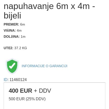
napuhavanje 6m x 4m -
bijeli
PREMER:
6m
VIšINA:
4m
DOLžINA:
1m
UTEž:
37.2 KG
INFORMACIJE O GARANCIJI
ID
: 11460124
400 EUR
+ DDV
500 EUR (25% DDV)