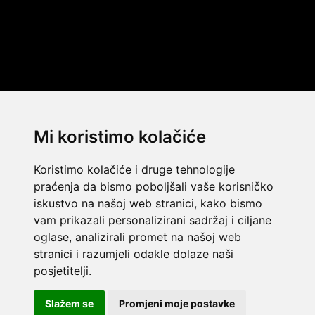
Mi koristimo kolačiće
Koristimo kolačiće i druge tehnologije
praćenja da bismo poboljšali vaše korisničko
iskustvo na našoj web stranici, kako bismo
vam prikazali personalizirani sadržaj i ciljane
oglase, analizirali promet na našoj web
stranici i razumjeli odakle dolaze naši
© 2014 Template by
w3layouts
posjetitelji.
© 2026 Dekada Inflatables
FLATICON.COM
Slažem se
Promjeni moje postavke