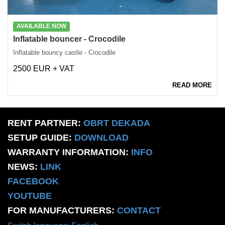
AVAILABLE NOW
Inflatable bouncer - Crocodile
Inflatable bouncy castle - Crocodile
2500 EUR + VAT
READ MORE
RENT PARTNER:
OBRT DEKADA
SETUP GUIDE:
DOWNLOAD
WARRANTY INFORMATION:
INFO
NEWS:
LINK
FACEBOOK
YOUTUBE
FOR MANUFACTURERS:
CONTACT