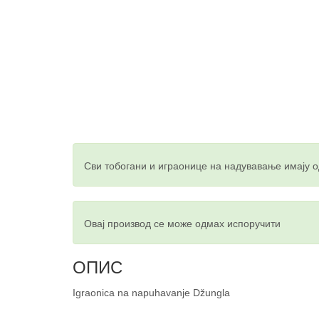
Сви тобогани и играонице на надувавање имају 
Овај производ се може одмах испоручити
ОПИС
Igraonica na napuhavanje Džungla