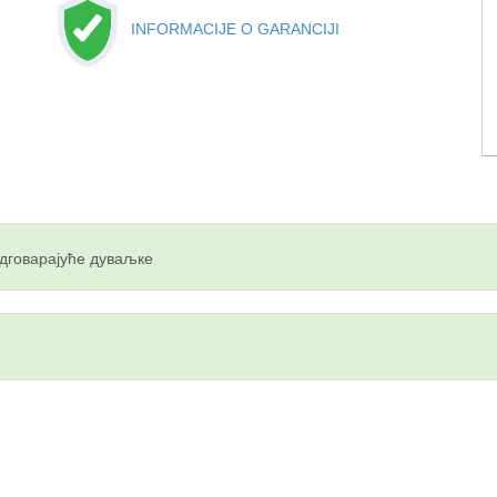
INFORMACIJE O GARANCIJI
одговарајуће дуваљке