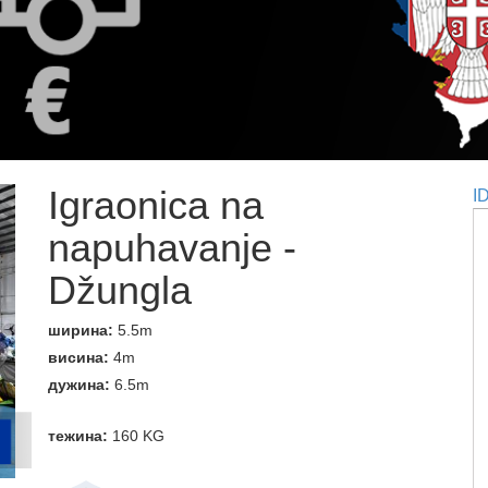
Igraonica na
I
napuhavanje -
Džungla
ширина:
5.5m
висина:
4m
дужина:
6.5m
тежина:
160 KG