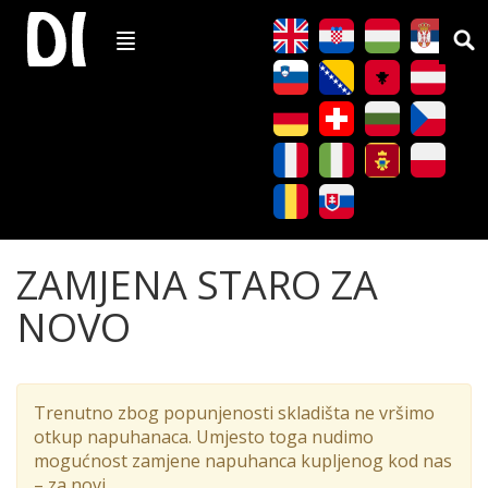
ZAMJENA STARO ZA
NOVO
Trenutno zbog popunjenosti skladišta ne vršimo
otkup napuhanaca. Umjesto toga nudimo
mogućnost zamjene napuhanca kupljenog kod nas
– za novi.