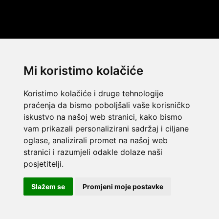
Mi koristimo kolačiće
Koristimo kolačiće i druge tehnologije
praćenja da bismo poboljšali vaše korisničko
iskustvo na našoj web stranici, kako bismo
vam prikazali personalizirani sadržaj i ciljane
oglase, analizirali promet na našoj web
stranici i razumjeli odakle dolaze naši
© 2014 Template by
w3layouts
posjetitelji.
© 2026 Dekada Inflatables
FLATICON.COM
Slažem se
Promjeni moje postavke
Dekada Inflatables j.d.o.o. - OIB: 32362477968 - IBAN:
HR8623400091111127085 - SWIFT CODE: PBZGHR2X