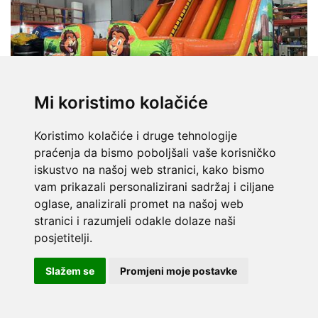
Mi koristimo kolačiće
Koristimo kolačiće i druge tehnologije
praćenja da bismo poboljšali vaše korisničko
DOSTUPNO ODMAH
iskustvo na našoj web stranici, kako bismo
Igraonica na napuhavanje - Lav
vam prikazali personalizirani sadržaj i ciljane
Tobogan na napuhavanje - Lion - 8m x 4.5m x 6m
oglase, analizirali promet na našoj web
stranici i razumjeli odakle dolaze naši
2800 EUR + PDV
posjetitelji.
VIŠE INFORMACIJA
Slažem se
Promjeni moje postavke