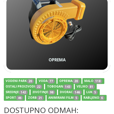
OPREMA
VODENI PARK
20
VODA
77
OPREMA
20
MALO
118
OSTALI PROIZVODI
22
TOBOGAN
143
VELIKO
81
SREDNJE
142
žIVOTINJE
98
DVORAC
146
LUK
5
SPORT
46
ZORB
21
ANIMIRANI FILM
5
RABLJENO
6
DOSTUPNO ODMAH: