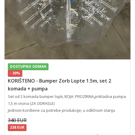
DOSTUPNO ODMAH
- 30%
KORIŠTENO - Bumper Zorb Lopte 1.5m, set 2
komada + pumpa
Set od 2 komada bumper lopti, BOJA: PROZIRNA,prikladna pumpa
1,5 m visina (ZA ODRASLE)
Jednom korištene za potrebe produkcije, u odličnom stanju
340 EUR
238 EUR