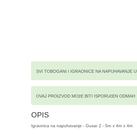
SVI TOBOGANI I IGRAONICE NA NAPUHAVANJE 
OVAJ PROIZVOD MOžE BITI ISPORUčEN ODMAH
OPIS
Igraonica na napuhavanje - Gusar 2 - 5m x 4m x 4m