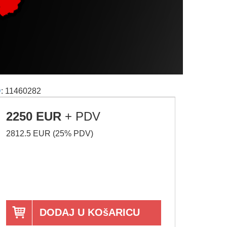
D
: 11460282
2250 EUR
+ PDV
2812.5 EUR (25% PDV)
DODAJ U KOšARICU