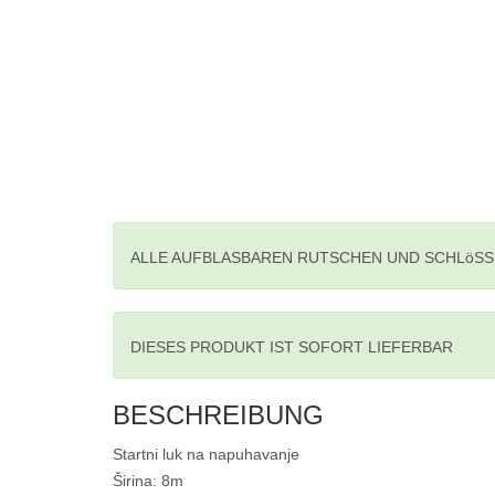
ALLE AUFBLASBAREN RUTSCHEN UND SCHLöSS
DIESES PRODUKT IST SOFORT LIEFERBAR
BESCHREIBUNG
Startni luk na napuhavanje
Širina: 8m