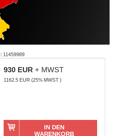
D
: 11459989
930 EUR
+ MWST
1162.5 EUR (25% MWST )
IN DEN
WARENKORB