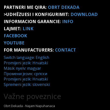
PARTNERI ME QIRA:
OBRT DEKADA
>UDHËZUESI I KONFIGURIMIT:
DOWNLOAD
INFORMACION GARANCIE:
INFO
LAJMET:
LINK
FACEBOOK
YOUTUBE
FOR MANUFACTURERS:
CONTACT
Switch language: English
Promijeni jezik: Hrvatski
Másik nyelv: magyar
Промени језик: српски
Promijeni jezik: Hrvatski
Spremeni jezik: slovenski
Važne poveznice
Obrt Dekada - Najam Napuhanaca