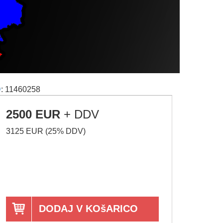
D
: 11460258
2500 EUR
+ DDV
3125 EUR (25% DDV)
DODAJ V KOšARICO