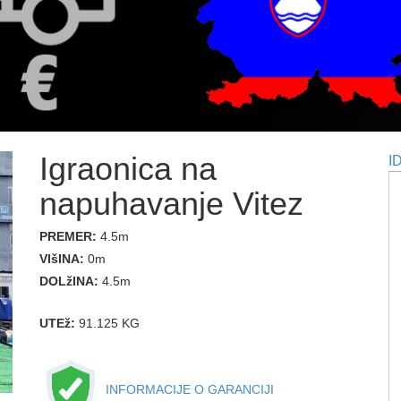
Igraonica na
I
napuhavanje Vitez
PREMER:
4.5m
VIšINA:
0m
DOLžINA:
4.5m
UTEž:
91.125 KG
INFORMACIJE O GARANCIJI