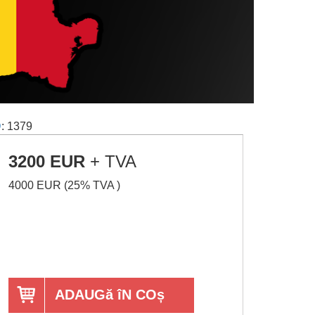
D
: 1379
3200 EUR
+ TVA
4000 EUR (25% TVA )
ADAUGă îN COș