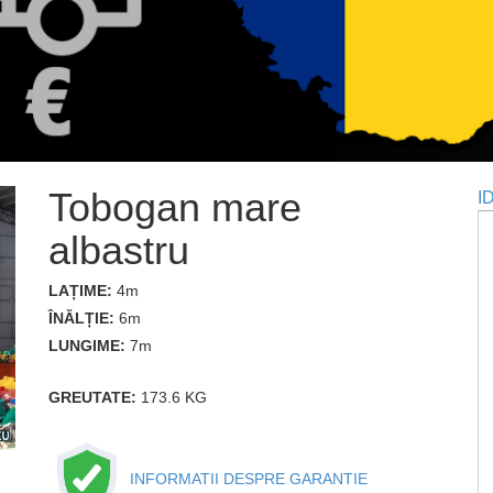
Tobogan mare
I
albastru
LAȚIME:
4m
ÎNĂLȚIE:
6m
LUNGIME:
7m
GREUTATE:
173.6 KG
INFORMATII DESPRE GARANTIE