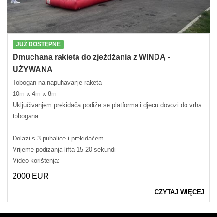
JUŻ DOSTĘPNE
Dmuchana rakieta do zjeżdżania z WINDĄ -
UŻYWANA
Tobogan na napuhavanje raketa
10m x 4m x 8m
Uključivanjem prekidača podiže se platforma i djecu dovozi do vrha
tobogana
Dolazi s 3 puhalice i prekidačem
Vrijeme podizanja lifta 15-20 sekundi
Video korištenja:
2000 EUR
CZYTAJ WIĘCEJ