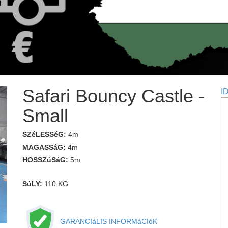
Safari Bouncy Castle -
I
Small
SZéLESSéG:
4m
MAGASSáG:
4m
HOSSZúSáG:
5m
SúLY:
110 KG
GARANCIáLIS INFORMáCIóK