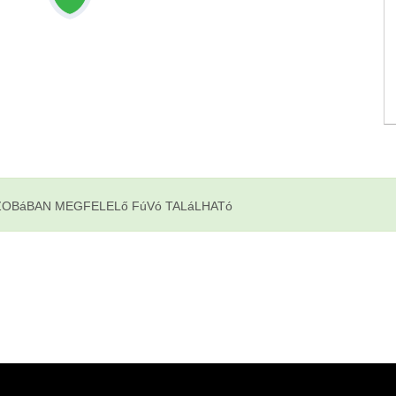
ZOBáBAN MEGFELELő FúVó TALáLHATó