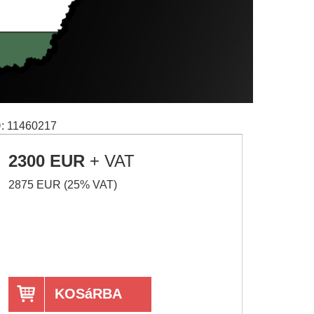
D
: 11460217
2300 EUR
+ VAT
2875 EUR (25% VAT)
KOSáRBA