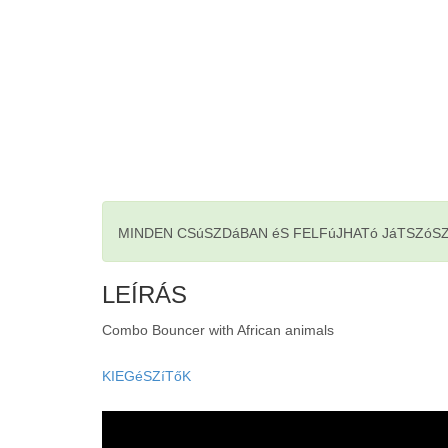
MINDEN CSúSZDáBAN éS FELFúJHATó JáTSZóS
LEÍRÁS
Combo Bouncer with African animals
KIEGéSZíTőK