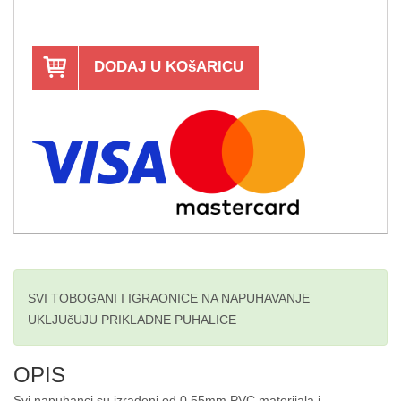
DODAJ U KOšARICU
SVI TOBOGANI I IGRAONICE NA NAPUHAVANJE
UKLJUčUJU PRIKLADNE PUHALICE
OPIS
Svi napuhanci su izrađeni od 0.55mm PVC materijala i