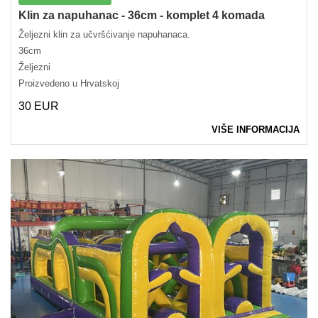
Klin za napuhanac - 36cm - komplet 4 komada
Željezni klin za učvršćivanje napuhanaca.
36cm
Željezni
Proizvedeno u Hrvatskoj
30 EUR
VIŠE INFORMACIJA