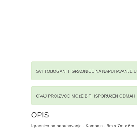
SVI TOBOGANI I IGRAONICE NA NAPUHAVANJE 
OVAJ PROIZVOD MOžE BITI ISPORUčEN ODMAH
OPIS
Igraonica na napuhavanje - Kombajn - 9m x 7m x 6m