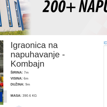
Igraonica na
I
napuhavanje -
Kombajn
ŠIRINA:
7m
VISINA:
6m
DUŽINA:
9m
MASA:
390.6 KG