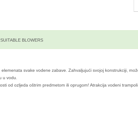
E SUITABLE BLOWERS
elemenata svake vodene zabave. Zahvaljujući svojoj konstrukciji, može po
nu u vodu.
i od ozljeda oštrim predmetom ili oprugom! Atrakcija vodeni trampoli