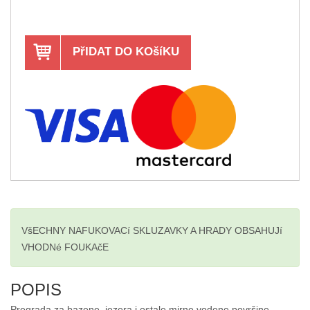
PřIDAT DO KOšíKU
VšECHNY NAFUKOVACí SKLUZAVKY A HRADY OBSAHUJí
VHODNé FOUKAčE
POPIS
Pregrada za bazene, jezera i ostale mirne vodene površine