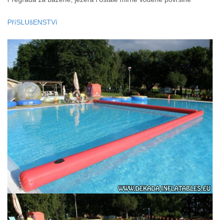
PříSLUšENSTVí