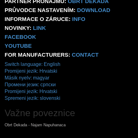
PARTNER PRONÁJMU:
OBRT DEKADA
PRŮVODCE NASTAVENÍM:
DOWNLOAD
INFORMACE O ZÁRUCE:
INFO
NOVINKY:
LINK
FACEBOOK
YOUTUBE
FOR MANUFACTURERS:
CONTACT
Switch language: English
Promijeni jezik: Hrvatski
Másik nyelv: magyar
Промени језик: српски
Promijeni jezik: Hrvatski
Spremeni jezik: slovenski
Važne poveznice
Obrt Dekada - Najam Napuhanaca